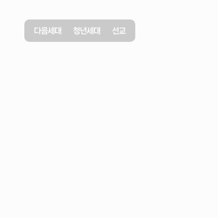
다음세대
청년세대
선교
2024년 1월 26일
사랑
밖에
없다!
호세아
2장
19-20절
김지언
목사