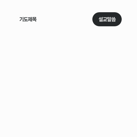
기도제목
소식
이야기
설교말씀
주보