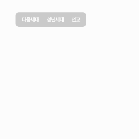
다음세대
청년세대
선교
2026년 5월 3일
태도가
사명이다
사무엘상
3장
1-10절
이요한
목사