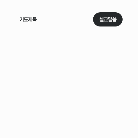
기도제목
소식
이야기
설교말씀
주보