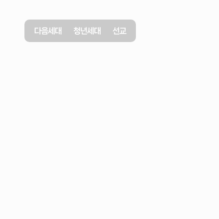
다음세대
청년세대
선교
2026년 5월 17일
선택이
사명이다
사도행전
21장
7-14절
이요한
목사