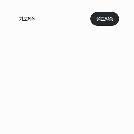
기도제목
소식
이야기
설교말씀
주보